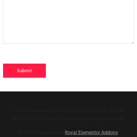
123 Fifth Avenue, NY 10160, New York, USA | Phone:
800-123-456 | Email: mountainadventure@info.com
© 2023 Created with
Royal Elementor Addons