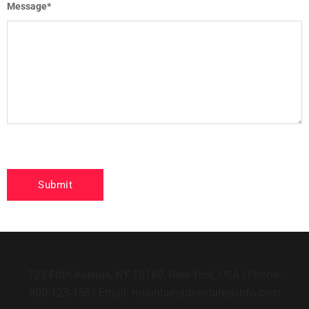
Message
*
123 Fifth Avenue, NY 10160, New York, USA | Phone:
800-123-456 | Email: mountainadventure@info.com