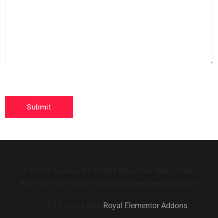
123 Fifth Avenue, NY 10160, New York, USA | Phone:
800-123-456 | Email: mountainadventure@info.com
© 2023 Created with
Royal Elementor Addons