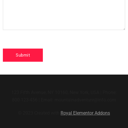
123 Fifth Avenue, NY 10160, New York, USA | Phone:
800-123-456 | Email: mountainadventure@info.com
© 2023 Created with
Royal Elementor Addons