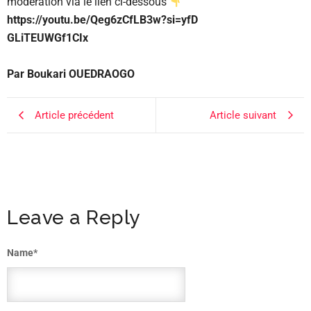
modération via le lien ci-dessous
https://youtu.be/Qeg6zCfLB3w?si=yfD
GLiTEUWGf1CIx
Par Boukari OUEDRAOGO
Article précédent
Article suivant
Leave a Reply
Name
*