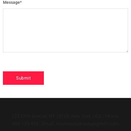
Message
*
123 Fifth Avenue, NY 10160, New York, USA | Phone:
800-123-456 | Email: mountainadventure@info.com