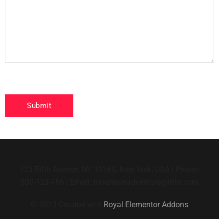
123 Fifth Avenue, NY 10160, New York, USA | Phone:
800-123-456 | Email: mountainadventure@info.com
© 2023 Created with
Royal Elementor Addons